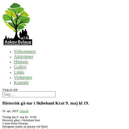
Velkommen
Aktiviteter
Historie
Galleri
Links
Vedtægter
Kontakt
Vælg en side
Historisk gå-tur i Skibelund Krat 9. maj kl 19.
16. apr, 2023
|
Aktuelt
Tirsdag den 9. maj Kl. 19.00
Historisk gåtur i Skibelund Krat
v/Arne Holm Petersen
Deltagerne mødes på plænen ved Hotel