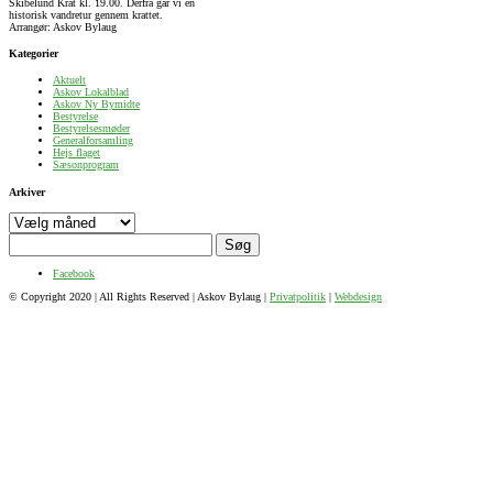
Skibelund Krat kl. 19.00. Derfra går vi en
historisk vandretur gennem krattet.
Arrangør: Askov Bylaug
Kategorier
Aktuelt
Askov Lokalblad
Askov Ny Bymidte
Bestyrelse
Bestyrelsesmøder
Generalforsamling
Hejs flaget
Sæsonprogram
Arkiver
Arkiver
Søg
efter:
Facebook
© Copyright 2020 | All Rights Reserved | Askov Bylaug |
Privatpolitik
|
Webdesign