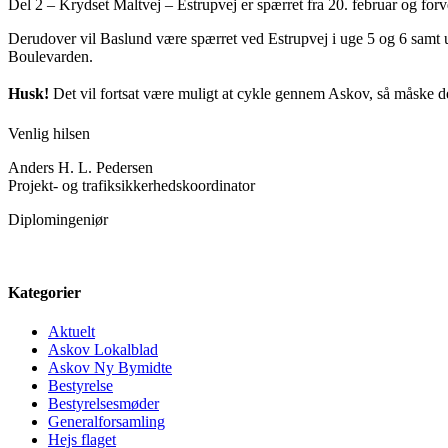
Del 2 – Krydset Maltvej – Estrupvej er spærret fra 20. februar og forv
Derudover vil Baslund være spærret ved Estrupvej i uge 5 og 6 samt 
Boulevarden.
Husk!
Det vil fortsat være muligt at cykle gennem Askov, så måske 
Venlig hilsen
Anders H. L. Pedersen
Projekt- og trafiksikkerhedskoordinator
Diplomingeniør
Kategorier
Aktuelt
Askov Lokalblad
Askov Ny Bymidte
Bestyrelse
Bestyrelsesmøder
Generalforsamling
Hejs flaget