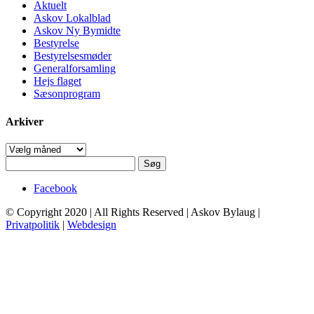
Aktuelt
Askov Lokalblad
Askov Ny Bymidte
Bestyrelse
Bestyrelsesmøder
Generalforsamling
Hejs flaget
Sæsonprogram
Arkiver
Arkiver
Søg
efter:
Facebook
© Copyright 2020 | All Rights Reserved | Askov Bylaug |
Privatpolitik
|
Webdesign