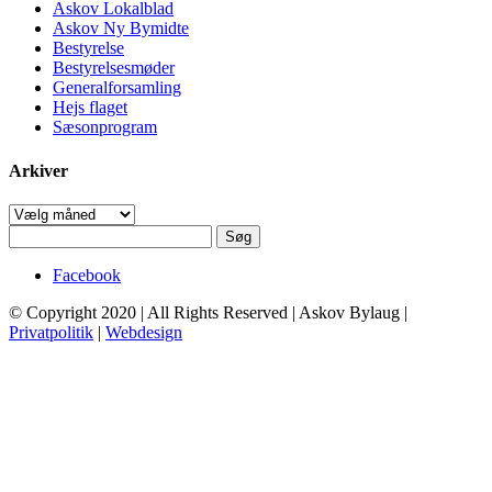
Askov Lokalblad
Askov Ny Bymidte
Bestyrelse
Bestyrelsesmøder
Generalforsamling
Hejs flaget
Sæsonprogram
Arkiver
Arkiver
Søg
efter:
Facebook
© Copyright 2020 | All Rights Reserved | Askov Bylaug |
Privatpolitik
|
Webdesign