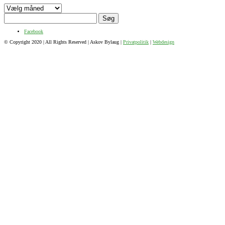
Arkiver
Søg
efter:
Facebook
© Copyright 2020 | All Rights Reserved | Askov Bylaug |
Privatpolitik
|
Webdesign