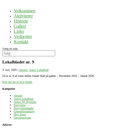
Velkommen
Aktiviteter
Historie
Galleri
Links
Vedtægter
Kontakt
Vælg en side
Lokalbladet nr. 9
3. nov, 2025
|
Aktuelt
,
Askov Lokalblad
Så er nr. 8 af vores fælles lokale blad på gaden – November 2025 – Januar 2026
Klik her for at læse bladet
Kategorier
Aktuelt
Askov Lokalblad
Askov Ny Bymidte
Bestyrelse
Bestyrelsesmøder
Generalforsamling
Hejs flaget
Sæsonprogram
Arkiver