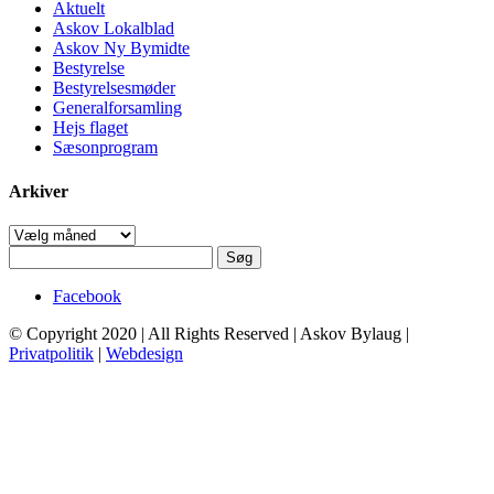
Aktuelt
Askov Lokalblad
Askov Ny Bymidte
Bestyrelse
Bestyrelsesmøder
Generalforsamling
Hejs flaget
Sæsonprogram
Arkiver
Arkiver
Søg
efter:
Facebook
© Copyright 2020 | All Rights Reserved | Askov Bylaug |
Privatpolitik
|
Webdesign