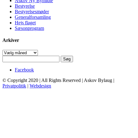
Askov Ny Bymidte
Bestyrelse
Bestyrelsesmøder
Generalforsamling
Hejs flaget
Sæsonprogram
Arkiver
Arkiver
Søg
efter:
Facebook
© Copyright 2020 | All Rights Reserved | Askov Bylaug |
Privatpolitik
|
Webdesign