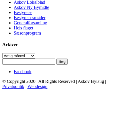
Askov Lokalblad
Askov Ny Bymidte
Bestyrelse
Bestyrelsesmøder
Generalforsamling
Hejs flaget
Sæsonprogram
Arkiver
Arkiver
Søg
efter:
Facebook
© Copyright 2020 | All Rights Reserved | Askov Bylaug |
Privatpolitik
|
Webdesign