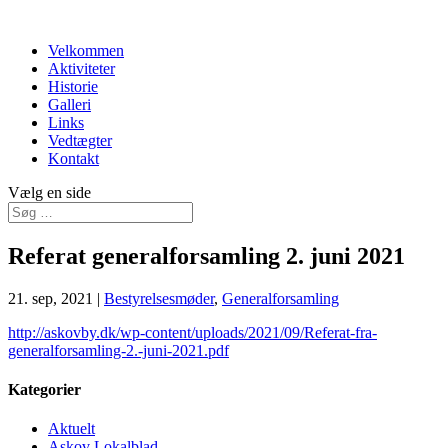
Velkommen
Aktiviteter
Historie
Galleri
Links
Vedtægter
Kontakt
Vælg en side
Referat generalforsamling 2. juni 2021
21. sep, 2021
|
Bestyrelsesmøder
,
Generalforsamling
http://askovby.dk/wp-content/uploads/2021/09/Referat-fra-
generalforsamling-2.-juni-2021.pdf
Kategorier
Aktuelt
Askov Lokalblad