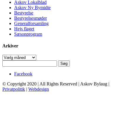
Askov Lokalblad
Askov Ny Bymidte
Bestyrelse
Bestyrelsesmøder
Generalforsamling
Hejs flaget
Sæsonprogram
Arkiver
Arkiver
Søg
efter:
Facebook
© Copyright 2020 | All Rights Reserved | Askov Bylaug |
Privatpolitik
|
Webdesign