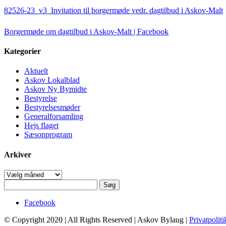
82526-23_v3_Invitation til borgermøde vedr. dagtilbud i Askov-Malt
Borgermøde om dagtilbud i Askov-Malt | Facebook
Kategorier
Aktuelt
Askov Lokalblad
Askov Ny Bymidte
Bestyrelse
Bestyrelsesmøder
Generalforsamling
Hejs flaget
Sæsonprogram
Arkiver
Arkiver
Søg
efter:
Facebook
© Copyright 2020 | All Rights Reserved | Askov Bylaug |
Privatpoliti