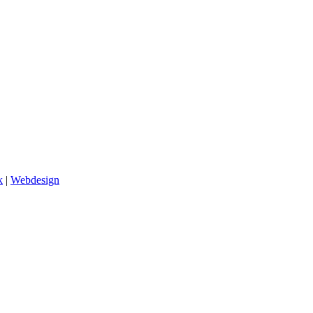
k
|
Webdesign