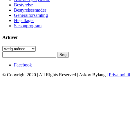
Bestyrelse
Bestyrelsesmøder
Generalforsamling
Hejs flaget
Sæsonprogram
Arkiver
Arkiver
Søg
efter:
Facebook
© Copyright 2020 | All Rights Reserved | Askov Bylaug |
Privatpoliti