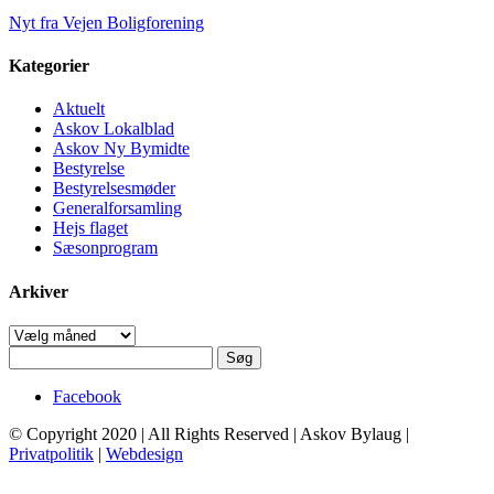
Nyt fra Vejen Boligforening
Kategorier
Aktuelt
Askov Lokalblad
Askov Ny Bymidte
Bestyrelse
Bestyrelsesmøder
Generalforsamling
Hejs flaget
Sæsonprogram
Arkiver
Arkiver
Søg
efter:
Facebook
© Copyright 2020 | All Rights Reserved | Askov Bylaug |
Privatpolitik
|
Webdesign