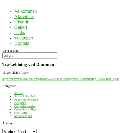
Velkommen
Aktiviteter
Historie
Galleri
Links
Vedtægter
Kontakt
Vælg en side
Træfældning ved Dammen
15. apr, 2021
|
Aktuelt
http://askovby.dk/wp-content/uploads/2021/04/Orienteringsbrev_Traefaeldning_Askov-Dam-2.pdf
Kategorier
Aktuelt
Askov Lokalblad
Askov Ny Bymidte
Bestyrelse
Bestyrelsesmøder
Generalforsamling
Hejs flaget
Sæsonprogram
Arkiver
Arkiver