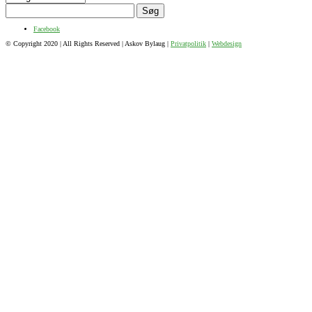
Søg
efter:
Facebook
© Copyright 2020 | All Rights Reserved | Askov Bylaug |
Privatpolitik
|
Webdesign