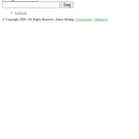
Søg
efter:
Facebook
© Copyright 2020 | All Rights Reserved | Askov Bylaug |
Privatpolitik
|
Webdesign