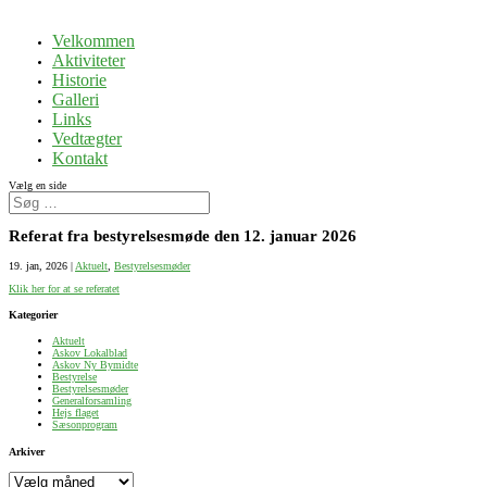
Velkommen
Aktiviteter
Historie
Galleri
Links
Vedtægter
Kontakt
Vælg en side
Referat fra bestyrelsesmøde den 12. januar 2026
19. jan, 2026
|
Aktuelt
,
Bestyrelsesmøder
Klik her for at se referatet
Kategorier
Aktuelt
Askov Lokalblad
Askov Ny Bymidte
Bestyrelse
Bestyrelsesmøder
Generalforsamling
Hejs flaget
Sæsonprogram
Arkiver
Arkiver