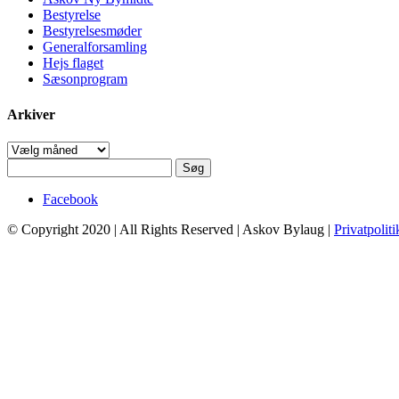
Bestyrelse
Bestyrelsesmøder
Generalforsamling
Hejs flaget
Sæsonprogram
Arkiver
Arkiver
Søg
efter:
Facebook
© Copyright 2020 | All Rights Reserved | Askov Bylaug |
Privatpoliti